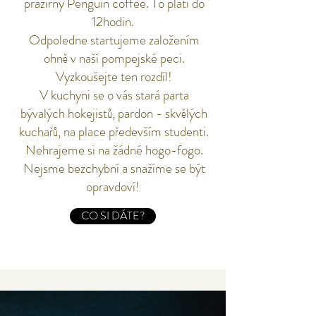
pražírny Penguin coffee. To platí do
12hodin.
Odpoledne startujeme založením
ohně v naší pompejské peci.
Vyzkoušejte ten rozdíl!
V kuchyni se o vás stará parta
bývalých hokejistů, pardon - skvělých
kuchařů, na place především studenti.
Nehrajeme si na žádné hogo-fogo.
Nejsme bezchybní a snažíme se být
opravdoví!
CO SI DÁTE?