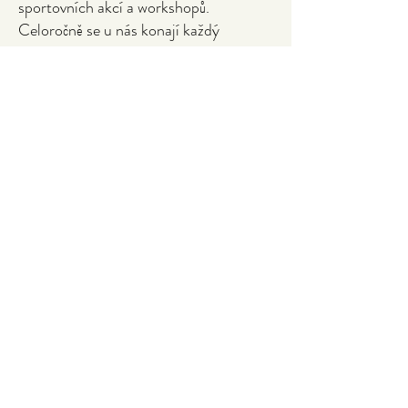
sportovních akcí a workshopů.
Celoročně se u nás konají každý
druhý čtvrtek pub quizzy.
V zimě je sál součástí bistra a
podium se přes den mění v dětský
koutek, kde si děti mohou hrát,
zatímco vy si v klidu vychutnáte
své jídlo.