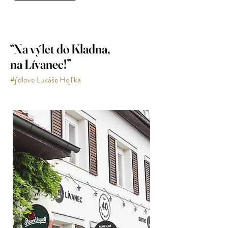
“Na výlet do Kladna,
na Lívanec!”
#jídlove Lukáše Hejlíka