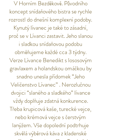
V Horním Bezděkově. Původního
koncept snídaňového bistra se rychle
rozrostl do dnešní komplexní podoby.
Kynutý lívanec je také to zásadní,
proč se v Lívanci zastavit. Jeho slanou
i sladkou snídaňovou podobu
obměňujeme každé cca 3 týdny.
Verze Lívance Benedikt s lososovým
gravlaxem a holandskou omáčkou by
snadno unesla přídomek “Jeho
Veličenstvo Lívanec” . Nerozlučnou
dvojici “slaného a sladkého” lívance
vždy doplňuje zdatná konkurence.
Třeba krupicová kaše, turecké vejce,
nebo krémová vejce s čerstvým
lanýžem. Vše dopolední podtrhuje
skvělá výběrová káva z kladenské