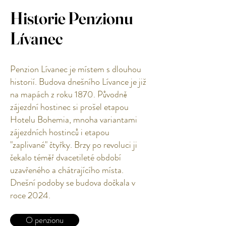
Historie Penzionu
Lívanec
Penzion Lívanec je místem s dlouhou
historií. Budova dnešního Lívance je již
na mapách z roku 1870. Původně
zájezdní hostinec si prošel etapou
Hotelu Bohemia, mnoha variantami
zájezdních hostinců i etapou
"zaplivané" čtyřky. Brzy po revoluci ji
čekalo téměř dvacetileté období
uzavřeného a chátrajícího místa.
Dnešní podoby se budova dočkala v
roce 2024.
O penzionu